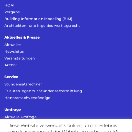
HOAI
Vergabe
Building Information Modeling (BIM)
Architekten- und Ingenieurvertragsrecht
Aktuelles & Presse
Aktuelles
Newsletter
Veranstaltungen
Archiv
Service
Stundensatzrechner
Erläuterungen zur Stundensatzermittlung
Honorarsachverständige
Umfrage
Aktuelle Umfrage
Umfrage Vorjahr
Diese Website verwendet Cookies, um Ihr Erlebnis
beim Navigieren auf der Website zu verbessern. Mit