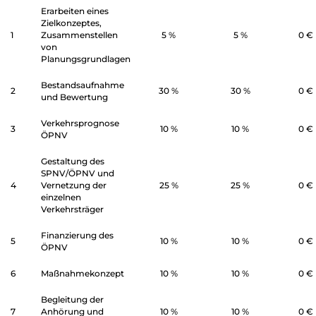
Erarbeiten eines
Zielkonzeptes,
1
Zusammenstellen
5 %
5 %
0
€
von
Planungsgrundlagen
Bestandsaufnahme
2
30 %
30 %
0
€
und Bewertung
Verkehrsprognose
3
10 %
10 %
0
€
ÖPNV
Gestaltung des
SPNV/ÖPNV und
4
Vernetzung der
25 %
25 %
0
€
einzelnen
Verkehrsträger
Finanzierung des
5
10 %
10 %
0
€
ÖPNV
6
Maßnahmekonzept
10 %
10 %
0
€
Begleitung der
7
Anhörung und
10 %
10 %
0
€