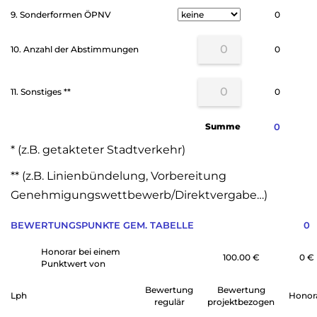
9. Sonderformen ÖPNV
0
10. Anzahl der Abstimmungen
0
11. Sonstiges **
0
Summe
0
* (z.B. getakteter Stadtverkehr)
** (z.B. Linienbündelung, Vorbereitung
Genehmigungswettbewerb/Direktvergabe…)
BEWERTUNGSPUNKTE GEM. TABELLE
0
Honorar bei einem
100.00 €
0
€
Punktwert von
Bewertung
Bewertung
Lph
Honor
regulär
projektbezogen