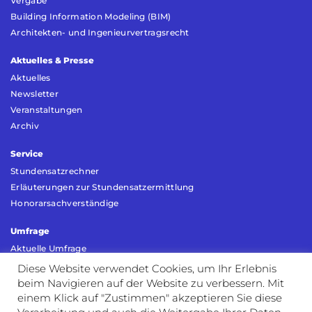
Vergabe
Building Information Modeling (BIM)
Architekten- und Ingenieurvertragsrecht
Aktuelles & Presse
Aktuelles
Newsletter
Veranstaltungen
Archiv
Service
Stundensatzrechner
Erläuterungen zur Stundensatzermittlung
Honorarsachverständige
Umfrage
Aktuelle Umfrage
Umfrage Vorjahr
Diese Website verwendet Cookies, um Ihr Erlebnis
beim Navigieren auf der Website zu verbessern. Mit
Kontakt
einem Klick auf "Zustimmen" akzeptieren Sie diese