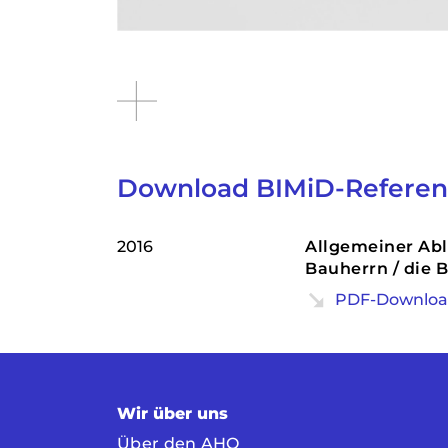
Download BIMiD-Referen
2016
Allgemeiner Abl
Bauherrn / die 
PDF-Download
Wir über uns
Über den AHO