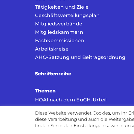
Tätigkeiten und Ziele
Geschäftsverteilungsplan
Mitgliedsverbände
Mitgliedskammern
Fachkommissionen
Arbeitskreise
AHO-Satzung und Beitragsordnung
Schriftenreihe
Themen
HOAI nach dem EuGH-Urteil
HOAI
Diese Website verwendet Cookies, um Ihr Erl
Vergabe
diese Verarbeitung und auch die Weitergabe 
Building Information Modeling (BIM)
finden Sie in den Einstellungen sowie in un
Architekten- und Ingenieurvertragsrec