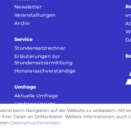
Re
Newsletter
Veranstaltungen
I
Archiv
A
W
Service
D
Stundensatzrechner
Ba
Erläuterungen zur
Stundensatzermittlung
Honorarsachverständige
Umfrage
Aktuelle Umfrage
Umfrage Vorjahr
ebnis beim Navigieren auf der Website zu verbessern. Mit e
Ihrer Daten an Drittanbieter. Weitere Informationen, auch z
seren
Datenschutzhinweisen
.
ht