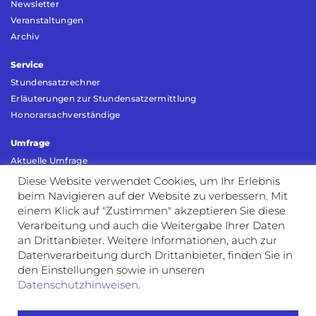
Newsletter
Veranstaltungen
Archiv
Service
Stundensatzrechner
Erläuterungen zur Stundensatzermittlung
Honorarsachverständige
Umfrage
Aktuelle Umfrage
Umfrage Vorjahr
Diese Website verwendet Cookies, um Ihr Erlebnis
beim Navigieren auf der Website zu verbessern. Mit
Kontakt
einem Klick auf "Zustimmen" akzeptieren Sie diese
Verarbeitung und auch die Weitergabe Ihrer Daten
Rechtliches und Datenschutz
an Drittanbieter. Weitere Informationen, auch zur
Impressum
Datenverarbeitung durch Drittanbieter, finden Sie in
den Einstellungen sowie in unseren
AGB
Datenschutzhinweisen
.
Widerrufsbelehrung
Datenschutz