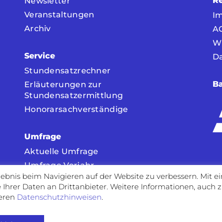
Re
Newsletter
Veranstaltungen
I
Archiv
A
W
Service
D
Stundensatzrechner
Ba
Erläuterungen zur
Stundensatzermittlung
Honorarsachverständige
Umfrage
Aktuelle Umfrage
Umfrage Vorjahr
ebnis beim Navigieren auf der Website zu verbessern. Mit e
Ihrer Daten an Drittanbieter. Weitere Informationen, auch z
seren
Datenschutzhinweisen
.
ht