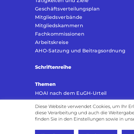
Tätigkeiten und Ziele
Geschäftsverteilungsplan
Mitgliedsverbände
Mitgliedskammern
Fachkommissionen
Arbeitskreise
AHO-Satzung und Beitragsordnung
Schriftenreihe
Themen
HOAI nach dem EuGH-Urteil
HOAI
Diese Website verwendet Cookies, um Ihr Erl
Vergabe
diese Verarbeitung und auch die Weitergabe 
Building Information Modeling (BIM)
finden Sie in den Einstellungen sowie in un
Architekten- und Ingenieurvertragsrec